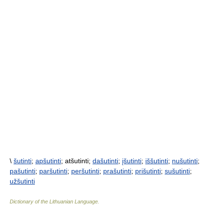
\
šutinti
;
apšutinti
; atšutinti;
dašutinti
;
įšutinti
;
iššutinti
;
nušutinti
;
pašutinti
;
paršutinti
;
peršutinti
;
prašutinti
;
prišutinti
;
sušutinti
;
užšutinti
Dictionary of the Lithuanian Language
.