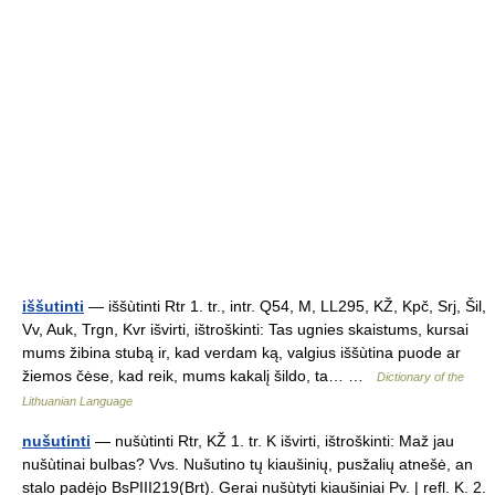
iššutinti
— iššùtinti Rtr 1. tr., intr. Q54, M, LL295, KŽ, Kpč, Srj, Šil,
Vv, Auk, Trgn, Kvr išvirti, ištroškinti: Tas ugnies skaistums, kursai
mums žibina stubą ir, kad verdam ką, valgius iššùtina puode ar
žiemos čėse, kad reik, mums kakalį šildo, ta… …
Dictionary of the
Lithuanian Language
nušutinti
— nušùtinti Rtr, KŽ 1. tr. K išvirti, ištroškinti: Maž jau
nušùtinai bulbas? Vvs. Nušutino tų kiaušinių, pusžalių atnešė, an
stalo padėjo BsPIII219(Brt). Gerai nušùtyti kiaušiniai Pv. | refl. K. 2.