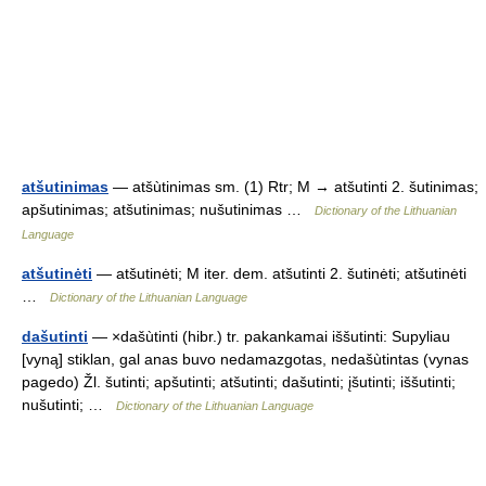
atšutinimas
— atšùtinimas sm. (1) Rtr; M → atšutinti 2. šutinimas;
apšutinimas; atšutinimas; nušutinimas …
Dictionary of the Lithuanian
Language
atšutinėti
— atšutinėti; M iter. dem. atšutinti 2. šutinėti; atšutinėti
…
Dictionary of the Lithuanian Language
dašutinti
— ×dašùtinti (hibr.) tr. pakankamai iššutinti: Supyliau
[vyną] stiklan, gal anas buvo nedamazgotas, nedašùtintas (vynas
pagedo) Žl. šutinti; apšutinti; atšutinti; dašutinti; įšutinti; iššutinti;
nušutinti; …
Dictionary of the Lithuanian Language