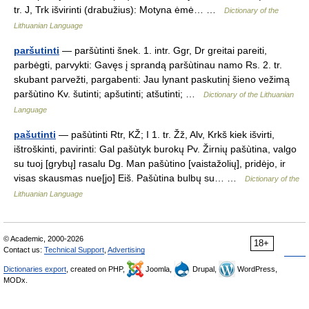
tr. J, Trk išvirinti (drabužius): Motyna ėmė… …
Dictionary of the
Lithuanian Language
paršutinti
— paršùtinti šnek. 1. intr. Ggr, Dr greitai pareiti,
parbėgti, parvykti: Gavęs į sprandą paršùtinau namo Rs. 2. tr.
skubant parvežti, pargabenti: Jau lynant paskutinį šieno vežimą
paršùtino Kv. šutinti; apšutinti; atšutinti; …
Dictionary of the Lithuanian
Language
pašutinti
— pašùtinti Rtr, KŽ; I 1. tr. Žž, Alv, Krkš kiek išvirti,
ištroškinti, pavirinti: Gal pašùtyk burokų Pv. Žirnių pašùtina, valgo
su tuoj [grybų] rasalu Dg. Man pašùtino [vaistažolių], pridėjo, ir
visas skausmas nue[jo] Eiš. Pašùtina bulbų su… …
Dictionary of the
Lithuanian Language
© Academic, 2000-2026
18+
Contact us:
Technical Support
,
Advertising
Dictionaries export
, created on PHP,
Joomla,
Drupal,
WordPress,
MODx.