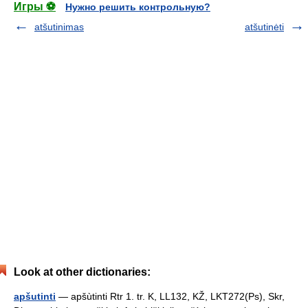
Игры ⚽
Нужно решить контрольную?
atšutinimas
atšutinėti
Look at other dictionaries:
apšutinti
— apšùtinti Rtr 1. tr. K, LL132, KŽ, LKT272(Ps), Skr,