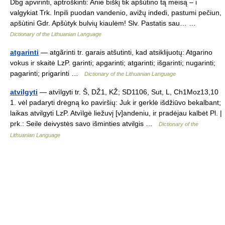
Dbg apvirinti, aptroškinti: Anie biškį tik apšùtino tą meisą – i
valgykiat Trk. Inpili puodan vandenio, avižų indedi, pastumi pečiun,
apšùtini Gdr. Apšùtyk bulvių kiaulėm! Slv. Pastatis sau… …
Dictionary of the Lithuanian Language
atgarinti
— atgãrinti tr. garais atšutinti, kad atsiklijuotų: Atgarino
vokus ir skaitė LzP. garinti; apgarinti; atgarinti; išgarinti; nugarinti;
pagarinti; prigarinti …
Dictionary of the Lithuanian Language
atvilgyti
— atvìlgyti tr. Š, DŽ1, KŽ; SD1106, Sut, L, Ch1Moz13,10
1. vėl padaryti drėgną ko paviršių: Juk ir gerklė išdžiūvo bekalbant;
laikas atvilgyti LzP. Atvìlgė liežuvį [v]andeniu, ir pradėjau kalbėt Pl. |
prk.: Seile deivystės savo išminties atvilgis …
Dictionary of the
Lithuanian Language