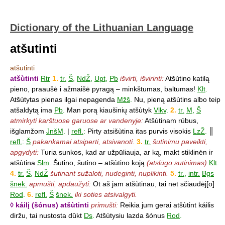
Dictionary of the Lithuanian Language
atšutinti
atšutinti
atšùtinti
Rtr
1.
tr.
Š
,
NdŽ
,
Upt
,
Pb
išvirti, išvirinti:
Atšùtino katilą
pieno, praaušė i ažmaišė pyragą – minkštumas, baltumas!
Klt
.
Atšùtytas pienas ilgai nepagenda
Mžš
.
Nu, pieną atšùtins albo teip
atšaldytą ima
Pb
.
Man porą kiaušinių atšùtyk
Vlkv
.
2.
tr.
M
,
Š
atmirkyti karštuose garuose ar vandenyje:
Atšùtinam rūbus,
išglamžom
JnšM
.
|
refl.
:
Pirty atsišùtina itas purvis visokis
LzŽ
.
║
refl.
:
Š
pakankamai atsiperti, atsivanoti.
3.
tr.
šutinimu paveikti,
apgydyti:
Turia sunkos, kad ar užpūliauja, ar ką, makt stiklinėn ir
atšùtina
Slm
.
Šutino, šutino – atšùtino koją
(atslūgo sutinimas)
Klt
.
4.
tr.
Š
,
NdŽ
šutinant sužaloti, nudeginti, nuplikinti.
5.
tr.
,
intr.
Bgs
šnek.
apmušti, apdaužyti:
Ot aš jam atšùtinau, tai net sčiaudėj[o]
Rod
.
6.
refl.
Š
šnek.
iki soties atsivalgyti.
◊ káilį (šónus) atšùtinti
primušti:
Reikia jum gerai atšùtint káilis
diržu, tai nustosta dūkt
Ds
.
Atšùtysiu lazda šónus
Rod
.